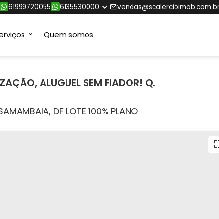
61999720055
6135530000
vendas@scalercioimob.com.b
erviços
Quem somos
IZAÇÃO, ALUGUEL SEM FIADOR! Q.
 SAMAMBAIA, DF LOTE 100% PLANO