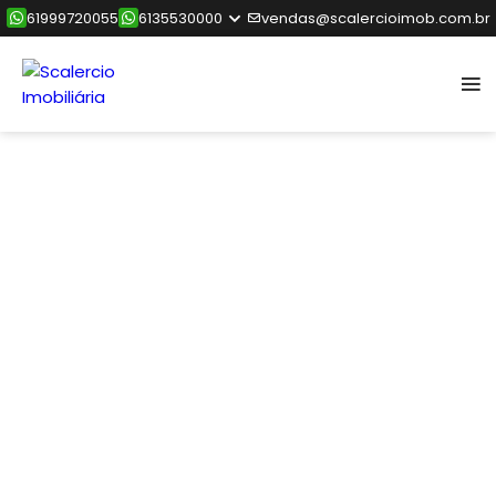
61999720055
6135530000
vendas@scalercioimob.com.br